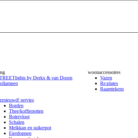
ing
woonaccessoires
TREETlights by Derkx & van Doorn
Vazen
ollampen
Re:plates
Raamtekens
ernieuwd! servies
Borden
Thee/koffiepotten
Botervloot
Schalen
Melkkan en suikerpot
Eierdoppen