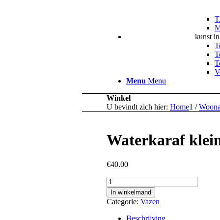
T
M
kunst i
T
T
T
V
Menu
Menu
Winkel
U bevindt zich hier:
Home
1
/
Woona
Waterkaraf klei
€
40.00
Waterkaraf
klein
In winkelmand
aantal
Categorie:
Vazen
Beschrijving