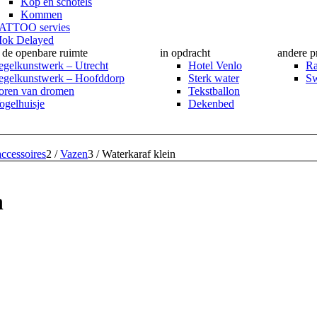
Kop en schotels
Kommen
ATTOO servies
ok Delayed
n de openbare ruimte
in opdracht
andere p
egelkunstwerk – Utrecht
Hotel Venlo
Ra
egelkunstwerk – Hoofddorp
Sterk water
Sw
oren van dromen
Tekstballon
ogelhuisje
Dekenbed
ccessoires
2
/
Vazen
3
/
Waterkaraf klein
n