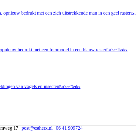
Est
Esther Derkx
Esther Derkx
iumweg 17 |
post@estherx.nl
|
06 41 909724