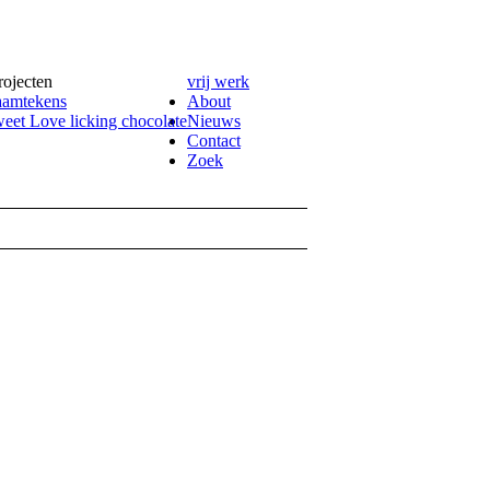
rojecten
vrij werk
amtekens
About
eet Love licking chocolate
Nieuws
Contact
Zoek