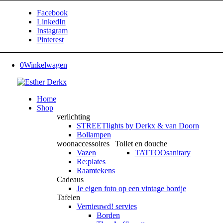
Facebook
LinkedIn
Instagram
Pinterest
0
Winkelwagen
Home
Shop
verlichting
STREETlights by Derkx & van Doorn
Bollampen
woonaccessoires
Toilet en douche
Vazen
TATTOOsanitary
Re:plates
Raamtekens
Cadeaus
Je eigen foto op een vintage bordje
Tafelen
Vernieuwd! servies
Borden