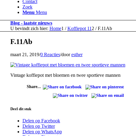
Contact
Zoek
Menu
Menu
Blog - laatste nieuws
U bevindt zich hier:
Home
1
/
Koffiepot 11
2
/
F.11Ab
F.11Ab
maart 21, 2019
/
0 Reacties
/
door
esther
Vintage koffiepot met bloemen en twee sportieve mannen
Share...
Deel dit stuk
Delen op Facebook
Delen op Twitter
Delen op WhatsApp