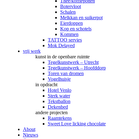
Thee/koffiepotten
Botervloot
Schalen
Melkkan en suikerpot
Eierdoppen
Kop en schotels
Kommen
TATTOO servies
Mok Delayed
vrij werk
kunst in de openbare ruimte
Tegelkunstwerk – Utrecht
Tegelkunstwerk – Hoofddorp
Toren van dromen
Vogelhuisje
in opdracht
Hotel Venlo
Sterk water
Tekstballon
Dekenbed
andere projecten
Raamtekens
Sweet Love licking chocolate
About
Nieuws