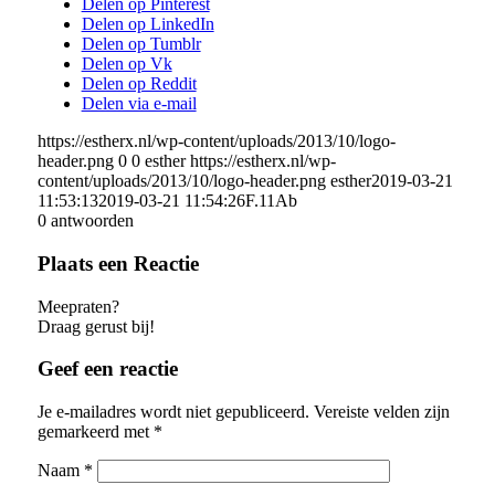
Delen op Pinterest
Delen op LinkedIn
Delen op Tumblr
Delen op Vk
Delen op Reddit
Delen via e-mail
https://estherx.nl/wp-content/uploads/2013/10/logo-
header.png
0
0
esther
https://estherx.nl/wp-
content/uploads/2013/10/logo-header.png
esther
2019-03-21
11:53:13
2019-03-21 11:54:26
F.11Ab
0
antwoorden
Plaats een Reactie
Meepraten?
Draag gerust bij!
Geef een reactie
Je e-mailadres wordt niet gepubliceerd.
Vereiste velden zijn
gemarkeerd met
*
Naam
*