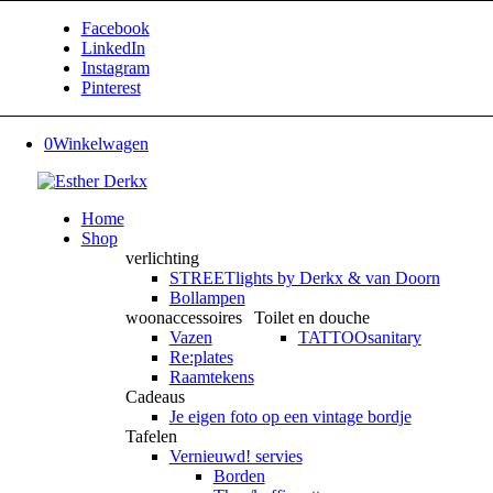
Facebook
LinkedIn
Instagram
Pinterest
0
Winkelwagen
Home
Shop
verlichting
STREETlights by Derkx & van Doorn
Bollampen
woonaccessoires
Toilet en douche
Vazen
TATTOOsanitary
Re:plates
Raamtekens
Cadeaus
Je eigen foto op een vintage bordje
Tafelen
Vernieuwd! servies
Borden