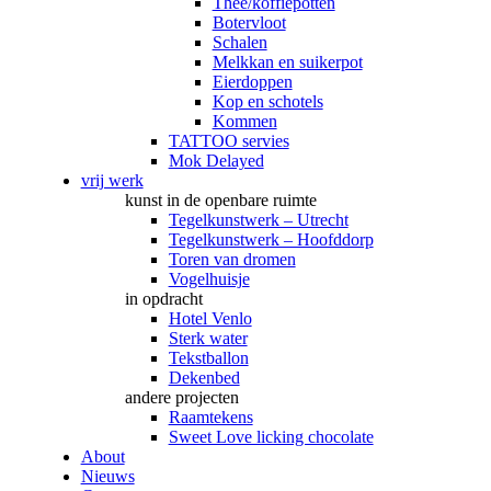
Thee/koffiepotten
Botervloot
Schalen
Melkkan en suikerpot
Eierdoppen
Kop en schotels
Kommen
TATTOO servies
Mok Delayed
vrij werk
kunst in de openbare ruimte
Tegelkunstwerk – Utrecht
Tegelkunstwerk – Hoofddorp
Toren van dromen
Vogelhuisje
in opdracht
Hotel Venlo
Sterk water
Tekstballon
Dekenbed
andere projecten
Raamtekens
Sweet Love licking chocolate
About
Nieuws