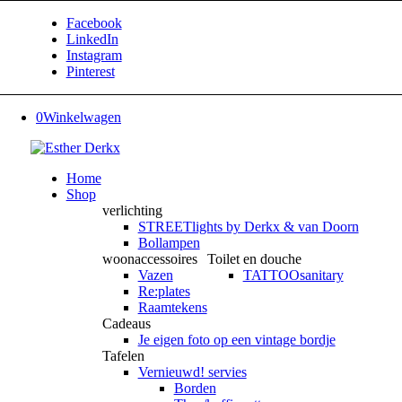
Facebook
LinkedIn
Instagram
Pinterest
0
Winkelwagen
Home
Shop
verlichting
STREETlights by Derkx & van Doorn
Bollampen
woonaccessoires
Toilet en douche
Vazen
TATTOOsanitary
Re:plates
Raamtekens
Cadeaus
Je eigen foto op een vintage bordje
Tafelen
Vernieuwd! servies
Borden