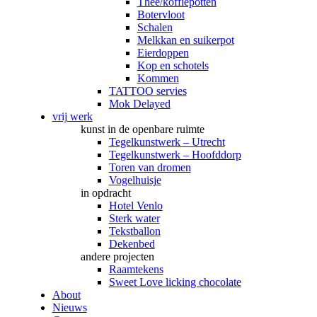
Thee/koffiepotten
Botervloot
Schalen
Melkkan en suikerpot
Eierdoppen
Kop en schotels
Kommen
TATTOO servies
Mok Delayed
vrij werk
kunst in de openbare ruimte
Tegelkunstwerk – Utrecht
Tegelkunstwerk – Hoofddorp
Toren van dromen
Vogelhuisje
in opdracht
Hotel Venlo
Sterk water
Tekstballon
Dekenbed
andere projecten
Raamtekens
Sweet Love licking chocolate
About
Nieuws